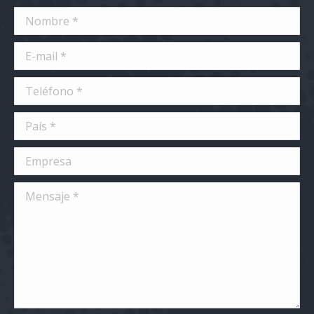
Nombre *
E-mail *
Teléfono *
País *
Empresa
Mensaje *