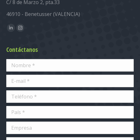
C/ 8 de Marzo 2, pta.33
46910 - Benetusser (VALENCIA)
Encuéntranos en:
Linkedin
Instagram
Contáctanos
Nombre *
E-mail *
Teléfono *
País *
Empresa