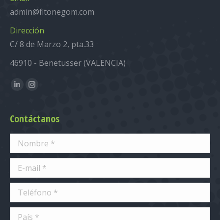
admin@fitonegom.com
Dirección
C/ 8 de Marzo 2, pta.33
46910 - Benetusser (VALENCIA)
Encuéntranos en:
Linkedin
Instagram
Contáctanos
Nombre *
E-mail *
Teléfono *
País *