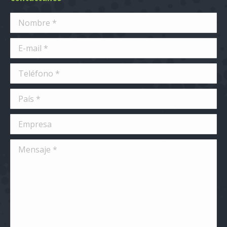
Nombre *
E-mail *
Teléfono *
País *
Empresa
Mensaje *