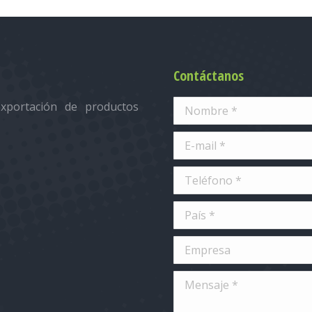
Contáctanos
xportación de productos
Nombre *
E-mail *
Teléfono *
País *
Empresa
Mensaje *