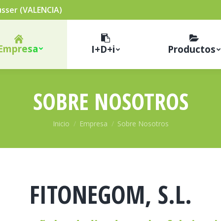
tusser (VALENCIA)
Empresa
I+D+i
Productos
SOBRE NOSOTROS
Estás aquí:
Inicio
Empresa
Sobre Nosotros
FITONEGOM, S.L.