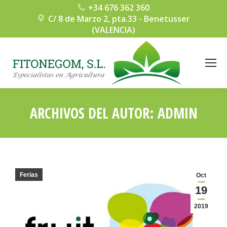
+34 676 362 360
C/ 8 de Marzo 2, pta.33 - Benetusser
(VALENCIA)
ARCHIVOS DEL AUTOR:
ADMIN
Estás aquí:
Ferias
Oct
19
2019