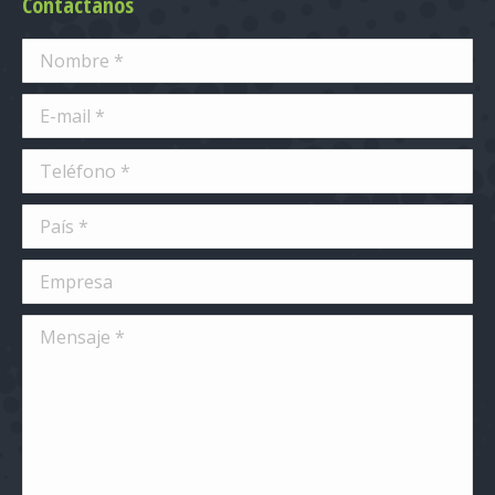
Contáctanos
Nombre *
E-mail *
Teléfono *
País *
Empresa
Mensaje *